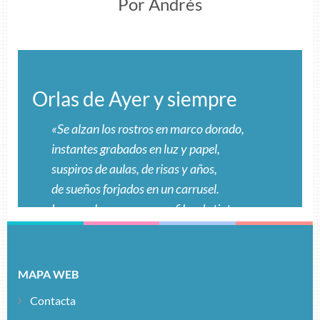
Por Andrés
Orlas de Ayer y siempre
«Se alzan los rostros en marco dorado,
instantes grabados en luz y papel,
suspiros de aulas, de risas y años,
de sueños forjados en un carrusel.
Los nombres reposan en filas de tinta,
historias distintas, unidas aquí,
miradas que brillan con ansias distintas,
promesas que laten, que quieren surgir.
MAPA WEB
El tiempo es un río que nunca se frena,
Contacta
nos lleva, nos mece, nos deja volar,